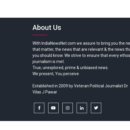
About Us
With IndiaNewsNet.com we assure to bring you the n
that matter, the news that are relevant & the news th
you should know. We strive to ensure that every ethos
journalism is met.
True, unexplored, prime & unbiased news.
We present, You perceive
Established in 2009 by Veteran Political Journalist Dr
Vilas J Pawar
facebook
youtube
instagram
linkedin
twitter
Copyright © All rights reserved.
India News Net.com | Devl