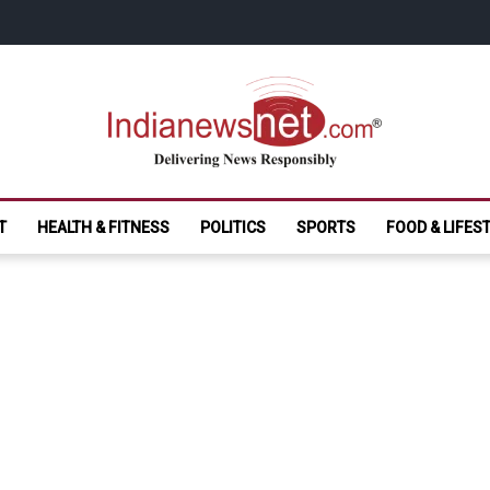
India News Net.
Delivering News Responsibly
T
HEALTH & FITNESS
POLITICS
SPORTS
FOOD & LIFES