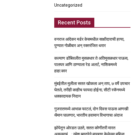
Uncategorized
Recent Posts
वनराज आंदेकर मर्डर केसमधील साक्षीदाराची हत्या,
पुण्यात गोळीबार अन् रक्तरंजित थरार
कल्याण डोंबिवलीत मुसळधार ते अतिमुसळधार पाऊस,
पालघर आणि ठाण्याला रेड अलर्ट, नाशिकमध्ये
हाहा:कार
मुंबईतील मुलीला सतत खोकला अन् ताप, ७ वर्षे उपचार
घेतले, तरीही काहीच फायदा होईना; सीटी स्कॅनमध्ये
धक्कादायक निदान
गुजरातमध्ये आभाळ फाटलं, दोन दिवस पाऊस आणखी
थैमान घालणार, भारतीय हवामान विभागाचा अंदाज
झोपेतून ओरडत उठते, सतत कोणीतरी मारत
असल्याचं….; रमेश म्हात्रेने मारहाण केलेल्या महिला