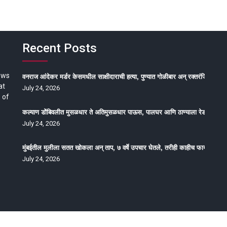
Recent Posts
ews
वनराज आंदेकर मर्डर केसमधील साक्षीदाराची हत्या, पुण्यात गोळीबार अन् रक्तरंजित थरार
at
July 24, 2026
 of
कल्याण डोंबिवलीत मुसळधार ते अतिमुसळधार पाऊस, पालघर आणि ठाण्याला रेड अलर्ट, न
July 24, 2026
मुंबईतील मुलीला सतत खोकला अन् ताप, ७ वर्षे उपचार घेतले, तरीही काहीच फायदा होईना
July 24, 2026
oped by Epitome Media & Management