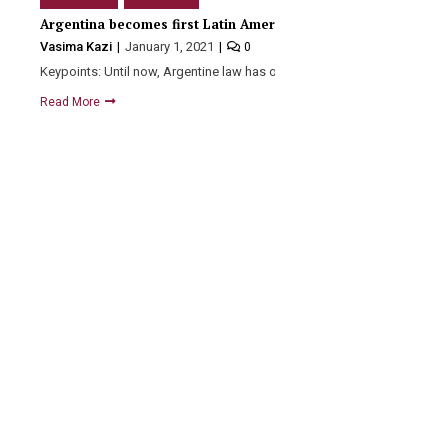
Argentina becomes first Latin America to legalise abortion.
Vasima Kazi
January 1, 2021
0
Keypoints: Until now, Argentine law has only allowed abortion when…
Read More