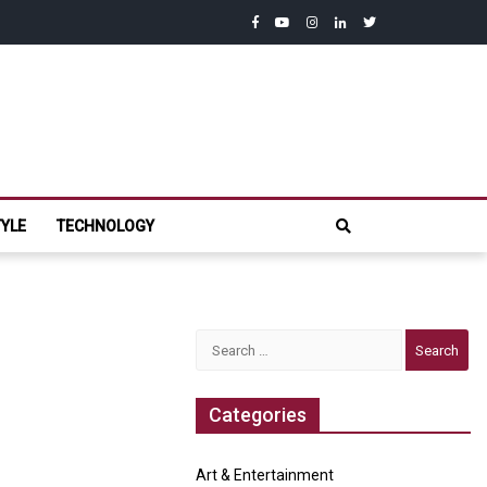
facebook
youtube
instagram
linkedin
twitter
com
TYLE
TECHNOLOGY
Search
for:
Categories
Art & Entertainment