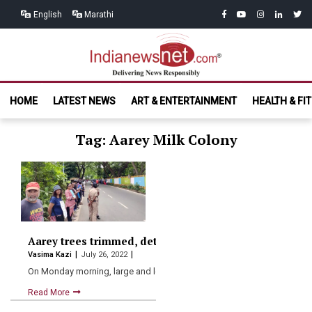
Skip
Skip
facebook
youtube
instagram
linkedin
twitt
English
Marathi
to
to
navigation
content
India News
Delivering News Responsibly
HOME
LATEST NEWS
ART & ENTERTAINMENT
HEALTH & FI
Net.com
Tag: Aarey Milk Colony
Aarey trees trimmed, detained protestors released aft
Vasima Kazi
July 26, 2022
On Monday morning, large and low branches of trees were…
Read More