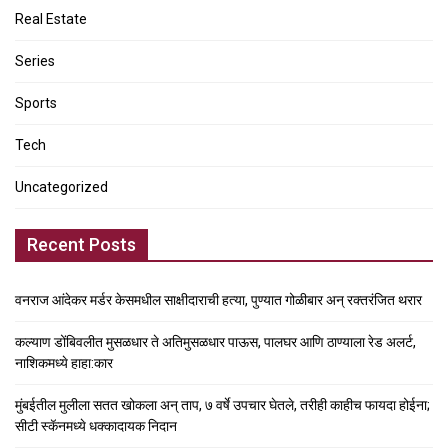
Real Estate
Series
Sports
Tech
Uncategorized
Recent Posts
वनराज आंदेकर मर्डर केसमधील साक्षीदाराची हत्या, पुण्यात गोळीबार अन् रक्तरंजित थरार
कल्याण डोंबिवलीत मुसळधार ते अतिमुसळधार पाऊस, पालघर आणि ठाण्याला रेड अलर्ट,
नाशिकमध्ये हाहा:कार
मुंबईतील मुलीला सतत खोकला अन् ताप, ७ वर्षे उपचार घेतले, तरीही काहीच फायदा होईना;
सीटी स्कॅनमध्ये धक्कादायक निदान