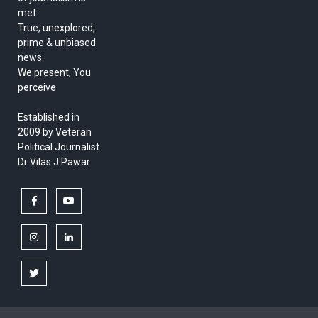
met.
True, unexplored,
prime & unbiased
news.
We present, You
perceive
Established in
2009 by Veteran
Political Journalist
Dr Vilas J Pawar
facebook
youtube
instagram
linkedin
twitter