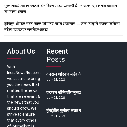
गुजरातमध्ये आभाळ फाटलं, दोन दिवस पाऊस आणखी थैमान घालणार, भारतीय हवामान
विभागाचा अंदाज
झोपेतून ओरडत उठते, सतत कोणीतरी मारत असल्याचं….; रमेश म्हात्रेने मारहाण केलेल्या
महिला डॉक्टरवर मानसिक आघात
About Us
Recent
Posts
With
IndiaNewsNet.com
वनराज आंदेकर मर्डर केसमधील साक्षीदाराची हत्या, पुण्
we assure to bring
July 24, 2026
you the news that
matter, the news
कल्याण डोंबिवलीत मुसळधार ते अतिमुसळधार पाऊस, पाल
that are relevant &
July 24, 2026
the news that you
should know. We
मुंबईतील मुलीला सतत खोकला अन् ताप, ७ वर्षे उपचार घ
strive to ensure
July 24, 2026
that every ethos
of journalism is