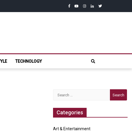
facebook
youtube
instagram
linkedin
twitter
com
TYLE
TECHNOLOGY
Search
for:
Categories
Art & Entertainment