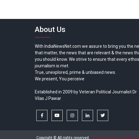
About Us
With IndiaNewsNet.com we assure to bring you the n
that matter, the news that are relevant & the news th
you should know. We strive to ensure that every ethos
journalism is met.
True, unexplored, prime & unbiased news.
We present, You perceive
Established in 2009 by Veteran Political Journalist Dr
Vilas J Pawar
facebook
youtube
instagram
linkedin
twitter
Copyright © All rights reserved.
India News Net.com | Devl