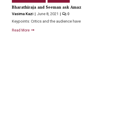
Bharathiraja and Seeman ask Amazon to ban ‘The Family Man:
Vasima Kazi
June 8, 2021
0
Keypoints: Critics and the audience have garnered overwhelmingly pos
Read More