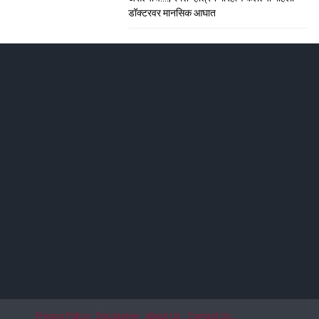
डॉक्टरवर मानसिक आघात
ाशिकमध्ये हाहा:कार
; सीटी स्कॅनमध्ये धक्कादायक निदान
Privacy Policy
Disclaimer
About Us
Contact Us