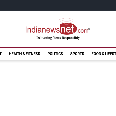
India News Net.
Delivering News Responsibly
T
HEALTH & FITNESS
POLITICS
SPORTS
FOOD & LIFES