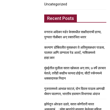
Uncategorized
Recent Posts
वनराज आंदेकर मर्डर केसमधील साक्षीदाराची हत्या,
पुण्यात गोळीबार अन् रक्तरंजित थरार
कल्याण डोंबिवलीत मुसळधार ते अतिमुसळधार पाऊस,
पालघर आणि ठाण्याला रेड अलर्ट, नाशिकमध्ये
हाहा:कार
मुंबईतील मुलीला सतत खोकला अन् ताप, ७ वर्षे उपचार
घेतले, तरीही काहीच फायदा होईना; सीटी स्कॅनमध्ये
धक्कादायक निदान
गुजरातमध्ये आभाळ फाटलं, दोन दिवस पाऊस आणखी
थैमान घालणार, भारतीय हवामान विभागाचा अंदाज
झोपेतून ओरडत उठते, सतत कोणीतरी मारत
असल्याचं….; रमेश म्हात्रेने मारहाण केलेल्या महिला